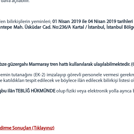
ava açılabilir.
n bilirkişilerin yeminleri;
01 Nisan 2019 ile 04 Nisan 2019 tarihleri 
ntepe Mah. Üsküdar Cad. No:236/A Kartal / İstanbul, İstanbul Böl
ze güzergahı Marmaray tren hattı kullanılarak ulaşılabilmektedir. 
min tutanağını (EK-2) imzalayıp görevli personele vermesi gerekme
atıldıkları tespit edilecek ve böylece ilân edilecek bilirkişi listesi o
işbu ilân TEBLİĞ HÜKMÜNDE
olup fiziki veya elektronik yolla ayrıca b
ndirme Sonuçları (Tıklayınız)