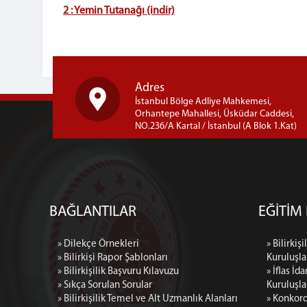
2 : Yemin Tutanağı (indir)
Adres
İstanbul Bölge Adliye Mahkemesi,
Orhantepe Mahallesi, Üsküdar Caddesi,
NO.236/A Kartal / İstanbul (A Blok 1.Kat)
BAĞLANTILAR
EĞİTİM
» Dilekçe Örnekleri
» Bilirkiş
» Bilirkişi Rapor Şablonları
Kuruluşla
» Bilirkişilik Başvuru Kılavuzu
» İflas İ
» Sıkça Sorulan Sorular
Kuruluşla
» Bilirkişilik Temel ve Alt Uzmanlık Alanları
» Konkord