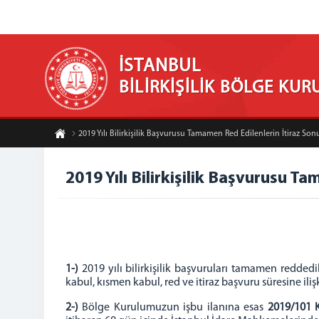
İSTANBUL
BİLİRKİŞİLİK BÖLGE KUR
2019 Yılı Bilirkişilik Başvurusu Tamamen Red Edilenlerin İtiraz Son
2019 Yılı Bilirkişilik Başvurusu T
1-)
2019 yılı bilirkişilik başvuruları tamamen redded
kabul, kısmen kabul, red ve itiraz başvuru süresine ili
2-)
Bölge Kurulumuzun işbu ilanına esas
2019/101 