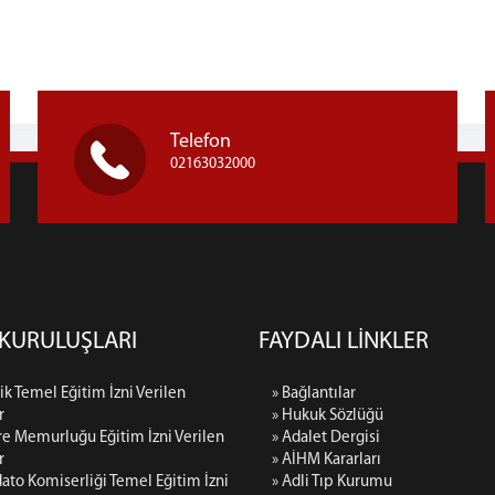
Telefon
02163032000
 KURULUŞLARI
FAYDALI LİNKLER
ilik Temel Eğitim İzni Verilen
» Bağlantılar
r
» Hukuk Sözlüğü
dare Memurluğu Eğitim İzni Verilen
» Adalet Dergisi
r
» AİHM Kararları
ato Komiserliği Temel Eğitim İzni
» Adli Tıp Kurumu