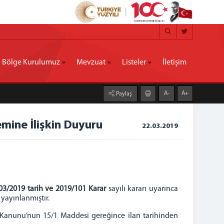
Bölge Kurulumuz
Mevzuat
Listeler
İletişim
A-
A+
Paylaş
emine İlişkin Duyuru
22.03.2019
03/2019 tarih ve 2019/101 Karar
sayılı kararı uyarınca
 yayınlanmıştır.
şilik Kanunu’nun 15/1 Maddesi gereğince ilan tarihinden