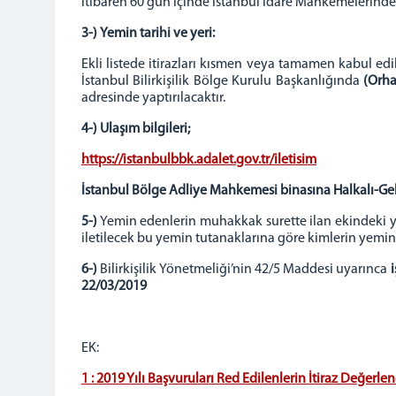
itibaren 60 gün içinde İstanbul İdare Mahkemelerinde d
3-)
Yemin tarihi ve yeri:
Ekli listede itirazları kısmen veya tamamen kabul edile
İstanbul Bilirkişilik Bölge Kurulu Başkanlığında
(Orha
adresinde yaptırılacaktır.
4-)
Ulaşım bilgileri;
https://istanbulbbk.adalet.gov.tr/iletisim
İstanbul Bölge Adliye Mahkemesi binasına Halkalı-Geb
5-)
Yemin edenlerin muhakkak surette ilan ekindeki ye
iletilecek bu yemin tutanaklarına göre kimlerin yemine k
6-)
Bilirkişilik Yönetmeliği’nin 42/5 Maddesi uyarınca
22/03/2019
EK:
1 : 2019 Yılı Başvuruları Red Edilenlerin İtiraz Değerle