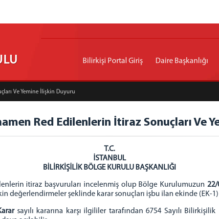
ULU
Bilirkişi Portal Giriş
Daire Başkanlığı
uçları Ve Yemine İlişkin Duyuru
amamen Red Edilenlerin İtiraz Sonuçları Ve Y
T.C.
İSTANBUL
BİLİRKİŞİLİK BÖLGE KURULU BAŞKANLIĞI
ilenlerin itiraz başvuruları incelenmiş olup Bölge Kurulumuzun
22/
şkin değerlendirmeler şeklinde karar sonuçları işbu ilan ekinde (EK-1)
Karar
sayılı kararına karşı ilgililer tarafından 6754 Sayılı Bilirki