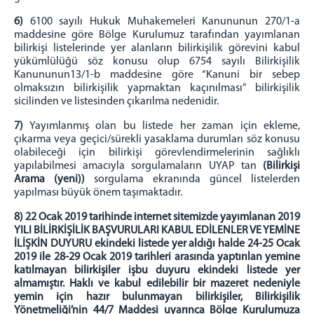
6)
6100 sayılı Hukuk Muhakemeleri Kanununun 270/1-a
maddesine göre Bölge Kurulumuz tarafından yayımlanan
bilirkişi listelerinde yer alanların bilirkişilik görevini kabul
yükümlülüğü söz konusu olup 6754 sayılı Bilirkişilik
Kanununun13/1-b maddesine göre “Kanuni bir sebep
olmaksızın bilirkişilik yapmaktan kaçınılması” bilirkişilik
sicilinden ve listesinden çıkarılma nedenidir.
7)
Yayımlanmış olan bu listede her zaman için ekleme,
çıkarma veya geçici/sürekli yasaklama durumları söz konusu
olabileceği için bilirkişi görevlendirmelerinin sağlıklı
yapılabilmesi amacıyla sorgulamaların UYAP tan
(Bilirkişi
Arama (yeni))
sorgulama ekranında güncel listelerden
yapılması büyük önem taşımaktadır.
8) 22 Ocak 2019 tarihinde internet sitemizde yayımlanan 2019
YILI BİLİRKİŞİLİK BAŞVURULARI KABUL EDİLENLER VE YEMİNE
İLİŞKİN DUYURU ekindeki listede yer aldığı halde 24-25 Ocak
2019 ile 28-29 Ocak 2019 tarihleri arasında yaptırılan yemine
katılmayan bilirkişiler işbu duyuru ekindeki listede yer
almamıştır. Haklı ve kabul edilebilir bir mazeret nedeniyle
yemin için hazır bulunmayan bilirkişiler, Bilirkişilik
Yönetmeliği’nin 44/7 Maddesi uyarınca Bölge Kurulumuza