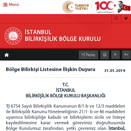
Menü
İSTANBUL BİLİRKİŞİLİK BÖLGE KURULU
İSTANBUL
BİLİRKİŞİLİK BÖLGE KURULU
Bilirkişi Portal Giriş
A-
A+
Paylaş
Daire Başkanlığı
Bölge Bilirkişi Listesine İlişkin Duyuru
Bölge Kurulumuz
31.01.2019
Başkan
T.C.
Üyeler
İSTANBUL
BİLİRKİŞİLİK BÖLGE KURULU BAŞKANLIĞI
Yazı İşleri Kalemi
Hakkımızda
1)
6754 Sayılı Bilirkişilik Kanununun 8/1-b ve 12/3 maddeleri
ile Bilirkişilik Kanunu Yönetmeliğinin 21/1- b ve 46 maddeleri
Görevlerimiz
uyarınca bilirkişiliğe kabule ve bilirkişilerin sicile ve listeye
Yetki Çevremiz
kaydedilmesine karar vermek görevimiz doğrultusunda
Bölge Kurulumuz tarafından, yetki çevremiz olan
İstanbul,
Mevzuat