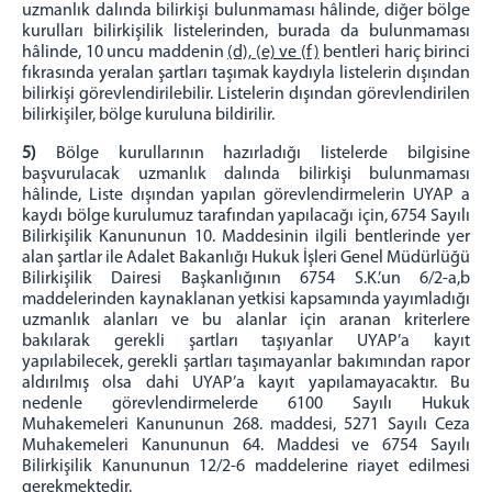
uzmanlık dalında bilirkişi bulunmaması hâlinde, diğer bölge
İflâs İdare Memurluğu Listesi
kurulları bilirkişilik listelerinden, burada da bulunmaması
hâlinde, 10 uncu maddenin
(d), (e) ve (f)
bentleri hariç birinci
İletişim
fıkrasında yeralan şartları taşımak kaydıyla listelerin dışından
bilirkişi görevlendirilebilir. Listelerin dışından görevlendirilen
bilirkişiler, bölge kuruluna bildirilir.
5)
Bölge kurullarının hazırladığı listelerde bilgisine
başvurulacak uzmanlık dalında bilirkişi bulunmaması
hâlinde, Liste dışından yapılan görevlendirmelerin UYAP a
kaydı bölge kurulumuz tarafından yapılacağı için, 6754 Sayılı
Bilirkişilik Kanununun 10. Maddesinin ilgili bentlerinde yer
alan şartlar ile Adalet Bakanlığı Hukuk İşleri Genel Müdürlüğü
Bilirkişilik Dairesi Başkanlığının 6754 S.K.’un 6/2-a,b
maddelerinden kaynaklanan yetkisi kapsamında yayımladığı
uzmanlık alanları ve bu alanlar için aranan kriterlere
bakılarak gerekli şartları taşıyanlar UYAP’a kayıt
yapılabilecek, gerekli şartları taşımayanlar bakımından rapor
aldırılmış olsa dahi UYAP’a kayıt yapılamayacaktır. Bu
nedenle görevlendirmelerde 6100 Sayılı Hukuk
Muhakemeleri Kanununun 268. maddesi, 5271 Sayılı Ceza
Muhakemeleri Kanununun 64. Maddesi ve 6754 Sayılı
Bilirkişilik Kanununun 12/2-6 maddelerine riayet edilmesi
gerekmektedir.