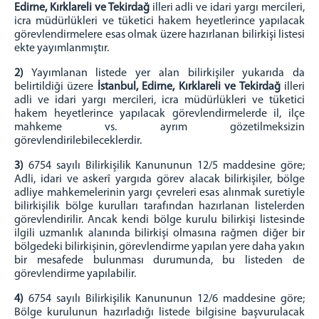
Edirne, Kırklareli ve Tekirdağ
illeri adli ve idari yargı mercileri,
icra müdürlükleri ve tüketici hakem heyetlerince yapılacak
Etik ve Rehber İlkeler
görevlendirmelere esas olmak üzere hazırlanan bilirkişi listesi
Bilirkişilik Kanunu
ekte yayımlanmıştır.
Bilirkişilik Yönetmeliği
2)
Yayımlanan listede yer alan bilirkişiler yukarıda da
Konkordato Komiserliği ve Alacaklılar Kuruluna Dair
belirtildiği üzere
İstanbul, Edirne, Kırklareli ve Tekirdağ
illeri
Yönetmelik
adli ve idari yargı mercileri, icra müdürlükleri ve tüketici
hakem heyetlerince yapılacak görevlendirmelerde il, ilçe
İflâs İdare Memurluğu Yönetmeliği
mahkeme vs. ayrım gözetilmeksizin
Bilirkişilik Asgari Ücret Tarifesi
görevlendirilebileceklerdir.
Bilirkişi Görevlendirme Rehberi
3)
6754 sayılı Bilirkişilik Kanununun 12/5 maddesine göre;
Hukuk Yargılaması Örnek Bilirkişi Görevlendirme
Adli, idari ve askerî yargıda görev alacak bilirkişiler, bölge
Ara Kararları
adliye mahkemelerinin yargı çevreleri esas alınmak suretiyle
bilirkişilik bölge kurulları tarafından hazırlanan listelerden
Ceza Yargılaması Örnek Bilirkişi Görevlendirme Ara
Kararları
görevlendirilir. Ancak kendi bölge kurulu bilirkişi listesinde
ilgili uzmanlık alanında bilirkişi olmasına rağmen diğer bir
İdari Yargı Örnek Bilirkişi Görevlendirme Ara
bölgedeki bilirkişinin, görevlendirme yapılan yere daha yakın
Kararları
bir mesafede bulunması durumunda, bu listeden de
görevlendirme yapılabilir.
Listeler
Bölge Bilirkişi Listesi
4)
6754 sayılı Bilirkişilik Kanununun 12/6 maddesine göre;
Bölge kurulunun hazırladığı listede bilgisine başvurulacak
Konkordato Komiser Listesi